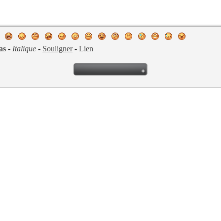
as
-
Italique
-
Souligner
-
Lien