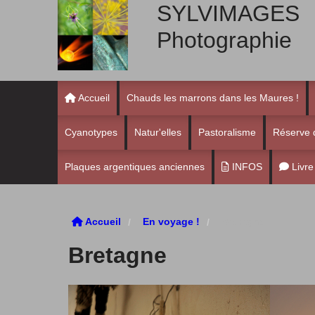
SYLVIMAGES
Photographie
Accueil
Chauds les marrons dans les Maures !
Cyanotypes
Natur'elles
Pastoralisme
Réserve 
Plaques argentiques anciennes
Bestiaire
INFOS
Livre
L'oeil effleure
Présentation
Accueil
En voyage !
Bretagne
Renseignements
Bretagne
Expositions
ACTU et A VENIR