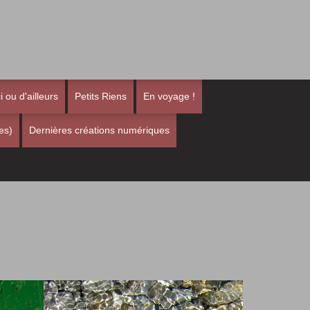
i ou d'ailleurs
Petits Riens
En voyage !
es)
Dernières créations numériques
Gouttes de verre
Les Maures
Fantaisies
Bretagne