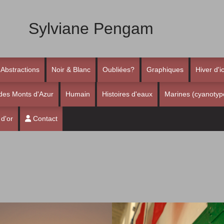
 Sylviane Pengam
Abstractions
Noir & Blanc
Oubliées?
Graphiques
Hiver d'ic
des Monts d'Azur
Humain
Histoires d'eaux
Marines (cyanotyp
 d'or
Contact
Le Maître du Feu
Eaux salées
Mano a Mano
Eaux douces
Loire
Mer du Nord